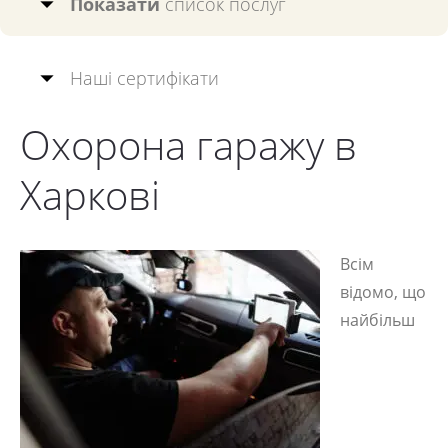
Показати
список послуг
Наші сертифікати
Охорона гаражу в
Харкові
Всім
відомо, що
найбільш